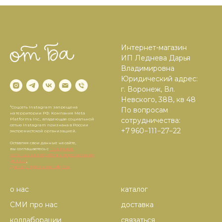
Интернет-магазин
ИП Леднева Дарья
Владимировна
Юридический адрес:
г. Воронеж, Вл.
Невского, 38В, кв 48
*Соцсеть Instagram запрещена
По вопросам
на территории РФ. Компания Meta
сотрудничества:
Platforms Inc., владеющая социальной
сетью Instagram признана в России
+7 960−111−27−22
экстремистской организацией.
Оставляя свои данные на сайте,
вы соглашаетесь с
Политикой
в отношении обработки персональных
данных
.
Договор публичной оферты.
о нас
каталог
СМИ про нас
доставка
коллаборации
связаться