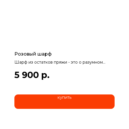
Розовый шарф
Шарф из остатков пряжи - это о разумном
потреблении материала и ответственном
5 900
р.
отношении к окружающей среде.
Мастерица: Инна Анатольевна, 60 лет, г.
Воронеж
купить