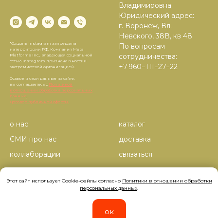
Владимировна
Юридический адрес:
г. Воронеж, Вл.
Невского, 38В, кв 48
*Соцсеть Instagram запрещена
По вопросам
на территории РФ. Компания Meta
сотрудничества:
Platforms Inc., владеющая социальной
сетью Instagram признана в России
+7 960−111−27−22
экстремистской организацией.
Оставляя свои данные на сайте,
вы соглашаетесь с
Политикой
в отношении обработки персональных
данных
.
Договор публичной оферты.
о нас
каталог
СМИ про нас
доставка
коллаборации
связаться
корпоративные заказы
Этот сайт использует Cookie-файлы согласно
Политики в отношении обработки
персональных данных
.
ок