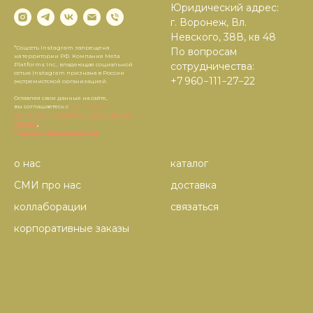
Юридический адрес:
г. Воронеж, Вл.
Невского, 38В, кв 48
*Соцсеть Instagram запрещена
По вопросам
на территории РФ. Компания Meta
сотрудничества:
Platforms Inc., владеющая социальной
сетью Instagram признана в России
+7 960−111−27−22
экстремистской организацией.
Оставляя свои данные на сайте,
вы соглашаетесь с
Политикой
в отношении обработки персональных
данных
.
Договор публичной оферты.
о нас
каталог
СМИ про нас
доставка
коллаборации
связаться
корпоративные заказы