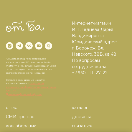
Интернет-магазин
ИП Леднева Дарья
Владимировна
Юридический адрес:
г. Воронеж, Вл.
Невского, 38В, кв 48
*Соцсеть Instagram запрещена
По вопросам
на территории РФ. Компания Meta
сотрудничества:
Platforms Inc., владеющая социальной
сетью Instagram признана в России
+7 960−111−27−22
экстремистской организацией.
Оставляя свои данные на сайте,
вы соглашаетесь с
Политикой
в отношении обработки персональных
данных
.
Договор публичной оферты.
о нас
каталог
СМИ про нас
доставка
коллаборации
связаться