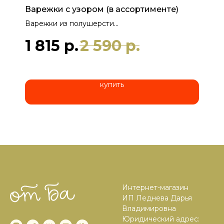
Варежки с узором (в ассортименте)
Варежки из полушерсти
Состав: 50% шерсть, 50% акрил
1 815
р.
2 590
р.
Размер: one size
Мастерица: Валентина Владимировна, 70 лет, г.
Тула
купить
Интернет-магазин
ИП Леднева Дарья
Владимировна
Юридический адрес: