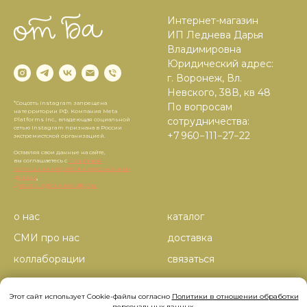
Интернет-магазин
ИП Леднева Дарья
Владимировна
Юридический адрес:
г. Воронеж, Вл.
Невского, 38В, кв 48
*Соцсеть Instagram запрещена
По вопросам
на территории РФ. Компания Meta
сотрудничества:
Platforms Inc., владеющая социальной
сетью Instagram признана в России
+7 960−111−27−22
экстремистской организацией.
Оставляя свои данные на сайте,
вы соглашаетесь с
Политикой
в отношении обработки персональных
данных
.
Договор публичной оферты.
о нас
каталог
СМИ про нас
доставка
коллаборации
связаться
корпоративные заказы
Этот сайт использует Cookie-файлы согласно
Политики в отношении обработки
персональных данных
.