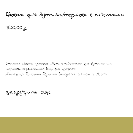
Авоська для бутылки/термоса с пайетками
2450,00
р.
КУПИТЬ
Стильная авоська красного цвета с пайетками для бутылки или
термоса, незаменимая вещь для прогулок.
Мастерица: Волошина Вероника Валерьевна, 60 лет, г. Москва
загрузить еще