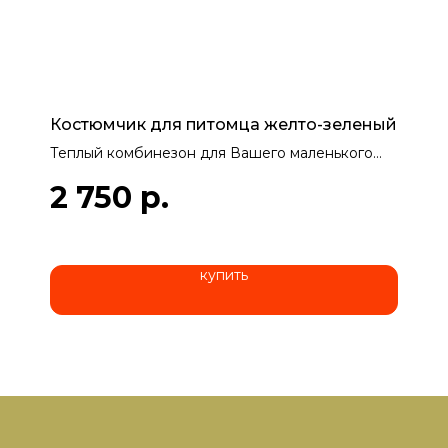
Костюмчик для питомца желто-зеленый
Теплый комбинезон для Вашего маленького
друга.
2 750
р.
Размеры изделия:
Ширина 20 см
Длина по спинке 35 см, 32 по животику.
Костюмчик тянется
купить
Мастерица: Хаустова Валентина Стефановна,
63 года, г. Воронеж