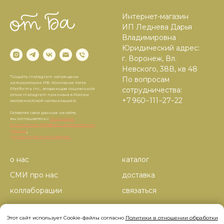
Интернет-магазин
ИП Леднева Дарья
Владимировна
Юридический адрес:
г. Воронеж, Вл.
Невского, 38В, кв 48
*Соцсеть Instagram запрещена
По вопросам
на территории РФ. Компания Meta
сотрудничества:
Platforms Inc., владеющая социальной
сетью Instagram признана в России
+7 960−111−27−22
экстремистской организацией.
Оставляя свои данные на сайте,
вы соглашаетесь с
Политикой
в отношении обработки персональных
данных
.
Договор публичной оферты.
о нас
каталог
СМИ про нас
доставка
коллаборации
связаться
корпоративные заказы
Этот сайт использует Cookie-файлы согласно
Политики в отношении обработки