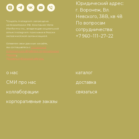
Юридический адрес:
г. Воронеж, Вл.
Невского, 38В, кв 48
*Соцсеть Instagram запрещена
По вопросам
на территории РФ. Компания Meta
сотрудничества:
Platforms Inc., владеющая социальной
сетью Instagram признана в России
+7 960−111−27−22
экстремистской организацией.
Оставляя свои данные на сайте,
вы соглашаетесь с
Политикой
в отношении обработки персональных
данных
.
Договор публичной оферты.
о нас
каталог
СМИ про нас
доставка
коллаборации
связаться
корпоративные заказы